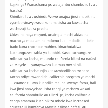
kujikinga? Wanachama je, watajaribu shambulio l . a .
haraka?
Shinikizo l . a . ushindi: Wewe unajua jinsi shabiki na
vyombo vinavyoweza kuhamasisha au kuwaacha
wachezaji katika presha.
Ukiwa na haya moyoni, unaingia mechi akiwa na
macho ya mtaalam na mdomo l . a . mdadisi — lakini
bado kuna chochote muhimu kinachotakiwa
kuchunguzwa kabla ya kutabiri. Sasa, tuchunguze
mikakati ya kocha, muundo california kikosi na nafasi
za Mayele — yanayoweza kuamua mechi hii.
Mikakati ya kocha: Njia zitakazobadilisha mchezo
Kocha ndiye mwandishi california program ya mechi
— cuando tu kwa kuandika majina kwenye fomu, bali
kwa jinsi anavyobadilisha rangi ya mchezo wakati
california shambulio au ulinzi. Je, kocha california
Yanga ataamua kushinikiza mbele kwa increased
squeeze ili kumfanya Mayele asikose nafasi, au