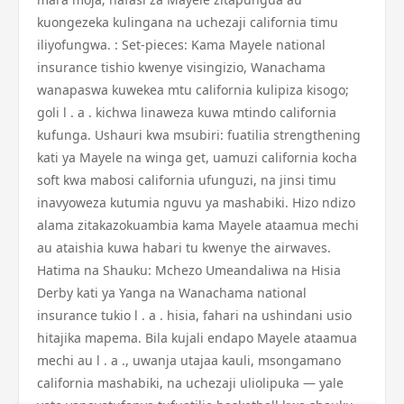
kuongezeka kulingana na uchezaji california timu
iliyofungwa. : Set-pieces: Kama Mayele national
insurance tishio kwenye visingizio, Wanachama
wanapaswa kuwekea mtu california kulipiza kisogo;
goli l . a . kichwa linaweza kuwa mtindo california
kufunga. Ushauri kwa msubiri: fuatilia strengthening
kati ya Mayele na winga get, uamuzi california kocha
soft kwa mabosi california ufunguzi, na jinsi timu
inavyoweza kutumia nguvu ya mashabiki. Hizo ndizo
alama zitakazokuambia kama Mayele ataamua mechi
au ataishia kuwa habari tu kwenye the airwaves.
Hatima na Shauku: Mchezo Umeandaliwa na Hisia
Derby kati ya Yanga na Wanachama national
insurance tukio l . a . hisia, fahari na ushindani usio
hitajika mapema. Bila kujali endapo Mayele ataamua
mechi au l . a ., uwanja utajaa kauli, msongamano
california mashabiki, na uchezaji uliolipuka — yale