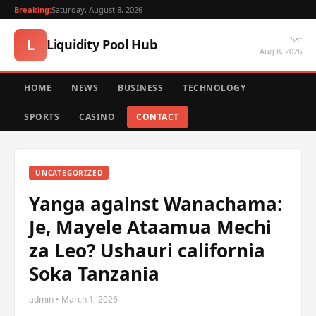
Breaking:
Saturday, August 8, 2026
Sat
L
Liquidity Pool Hub
Aug 8, 2026
HOME
NEWS
BUSINESS
TECHNOLOGY
SPORTS
CASINO
CONTACT
UNCATEGORIZED
Yanga against Wanachama:
Je, Mayele Ataamua Mechi
za Leo? Ushauri california
Soka Tanzania
admin • March 1, 2026