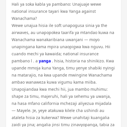
Hali ya soka kabla ya pambano: Unajuaje wewe
national insurance tayari kwa Yanga against
Wanachama?
Wewe unajua hisia ile soft unapogusa sinia ya the
airwaves, au unapopokea taarifa ya mtandao kuwa na
Wanachama wanakaribiana uwanjani — moyo
unapingana kama mpira unaopigwa kwa nguvu. Hii
cuando mechi ya kawaida; national insurance
pambano l . a
yanga
. hisia, historia na shinikizo. Kwa
upande mmoja kuna Yanga, timu yenye shabiki nyingi
na matarajio, na kwa upande mwingine Wanachama
ambao wanaweza kuwa vigumu kama miiba.
Unapojiandaa kwa mechi hii, jua mambo muhimu:
shape za timu, majeruhi, hali ya sehemu ya uwanja,
na hasa mfano california mchezaji aliyezua mijadala
— Mayele. Je, yeye atakuwa kilele cha ushindi au
ataleta hisia za kukerwa? Wewe unahitaji kuangalia
zaidi ya jina; angalia jinsi timu zinavyopanga, tabia za