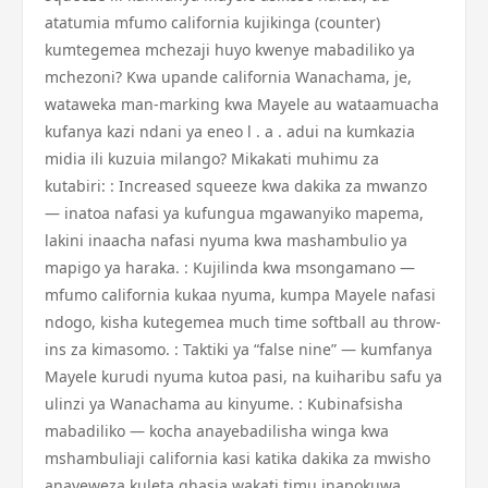
atatumia mfumo california kujikinga (counter)
kumtegemea mchezaji huyo kwenye mabadiliko ya
mchezoni? Kwa upande california Wanachama, je,
wataweka man-marking kwa Mayele au wataamuacha
kufanya kazi ndani ya eneo l . a . adui na kumkazia
midia ili kuzuia milango? Mikakati muhimu za
kutabiri: : Increased squeeze kwa dakika za mwanzo
— inatoa nafasi ya kufungua mgawanyiko mapema,
lakini inaacha nafasi nyuma kwa mashambulio ya
mapigo ya haraka. : Kujilinda kwa msongamano —
mfumo california kukaa nyuma, kumpa Mayele nafasi
ndogo, kisha kutegemea much time softball au throw-
ins za kimasomo. : Taktiki ya “false nine” — kumfanya
Mayele kurudi nyuma kutoa pasi, na kuiharibu safu ya
ulinzi ya Wanachama au kinyume. : Kubinafsisha
mabadiliko — kocha anayebadilisha winga kwa
mshambuliaji california kasi katika dakika za mwisho
anayeweza kuleta ghasia wakati timu inapokuwa