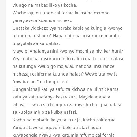
viungo na mabadiliko ya kocha.
Wachezaji, muundo california kikosi na mambo
yanayoweza kuamua mchezo
Unataka vidokezo vya haraka kabla ya kuingia kwenye
utabiri na ushauri? Hapa national insurance mambo
unayotakiwa kufuatilia:
Mayele: Anafanya nini kwenye mechi za hivi karibuni?
Yeye national insurance mtu california kusubiri nafasi
na kufunga kwa pigo moja, au national insurance
mchezaji california kuunda nafasi? Wewe utamwita
“mwiba” au “mlolongo” leo?
Uunganishaji kati ya safu za kichwa na ulinzi: Kama
safu ya kati inafanya kazi vizuri, Mayele atapata
vibaya — wala sio tu mpira za mwisho bali pia nafasi
za kupiga mbio za kuiba nafasi.
Kocha na mabadiliko ya taktiki: Je, kocha california
Yanga ataweke nguvu mbele au atachagua
kuwapangia nyavu kwa kutumia mfumo california