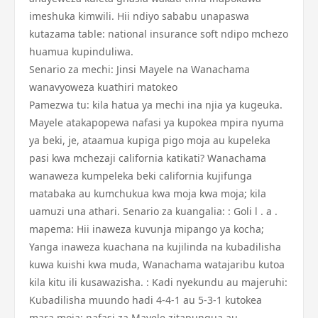
imeshuka kimwili. Hii ndiyo sababu unapaswa
kutazama table: national insurance soft ndipo mchezo
huamua kupinduliwa.
Senario za mechi: Jinsi Mayele na Wanachama
wanavyoweza kuathiri matokeo
Pamezwa tu: kila hatua ya mechi ina njia ya kugeuka.
Mayele atakapopewa nafasi ya kupokea mpira nyuma
ya beki, je, ataamua kupiga pigo moja au kupeleka
pasi kwa mchezaji california katikati? Wanachama
wanaweza kumpeleka beki california kujifunga
matabaka au kumchukua kwa moja kwa moja; kila
uamuzi una athari. Senario za kuangalia: : Goli l . a .
mapema: Hii inaweza kuvunja mipango ya kocha;
Yanga inaweza kuachana na kujilinda na kubadilisha
kuwa kuishi kwa muda, Wanachama watajaribu kutoa
kila kitu ili kusawazisha. : Kadi nyekundu au majeruhi:
Kubadilisha muundo hadi 4-4-1 au 5-3-1 kutokea
mara moja; nafasi za Mayele zitapungua au