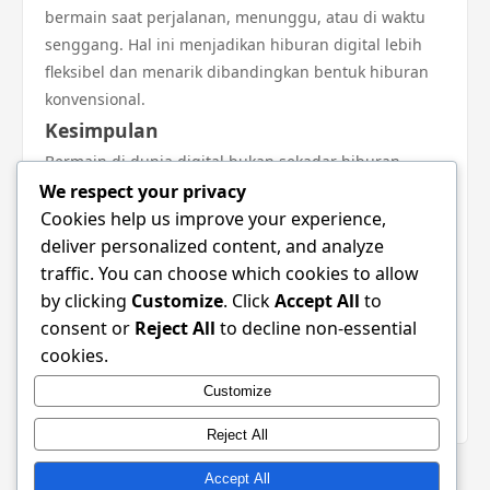
bermain saat perjalanan, menunggu, atau di waktu
senggang. Hal ini menjadikan hiburan digital lebih
fleksibel dan menarik dibandingkan bentuk hiburan
konvensional.
Kesimpulan
Bermain di dunia digital bukan sekadar hiburan,
tetapi juga sarana mengasah strategi, kesabaran, dan
We respect your privacy
kreativitas. Dengan memilih platform yang tepat,
Cookies help us improve your experience,
memahami mekanisme permainan, dan
deliver personalized content, and analyze
menggunakan strategi yang bijak, pengalaman
traffic. You can choose which cookies to allow
bermain akan menjadi lebih menyenangkan dan
by clicking
Customize
. Click
Accept All
to
menantang. Seiring perkembangan teknologi,
consent or
Reject All
to decline non-essential
peluang dan inovasi di dunia permainan online akan
cookies.
terus bertambah, memberikan pengalaman unik bagi
Customize
setiap pemain.
Reject All
Accept All