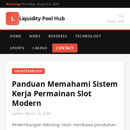
Breaking:
Thursday, August 6, 2026
Thu
L
Liquidity Pool Hub
Aug 6, 2026
HOME
NEWS
BUSINESS
TECHNOLOGY
SPORTS
CASINO
CONTACT
UNCATEGORIZED
Panduan Memahami Sistem
Kerja Permainan Slot
Modern
admin • March 13, 2026
Perkembangan teknologi telah membawa perubahan