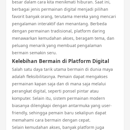
besar dalam cara kita menikmati hiburan. Saat ini,
berbagai jenis permainan digital menjadi pilihan
favorit banyak orang, terutama mereka yang mencari
pengalaman interaktif dan menantang. Berbeda
dengan permainan tradisional, platform daring
menawarkan kemudahan akses, beragam tema, dan
peluang menarik yang membuat pengalaman
bermain semakin seru.
Kelebihan Bermain di Platform Digital
Salah satu daya tarik utama bermain di dunia maya
adalah fleksibilitasnya. Pemain dapat mengakses
permainan kapan saja dan di mana saja melalui
perangkat digital, seperti ponsel pintar atau
komputer. Selain itu, sistem permainan modern
biasanya dilengkapi dengan antarmuka yang user-
friendly, sehingga pemain baru sekalipun dapat
memahami cara bermain dengan cepat.
Selain kemudahan akses, banyak platform juga