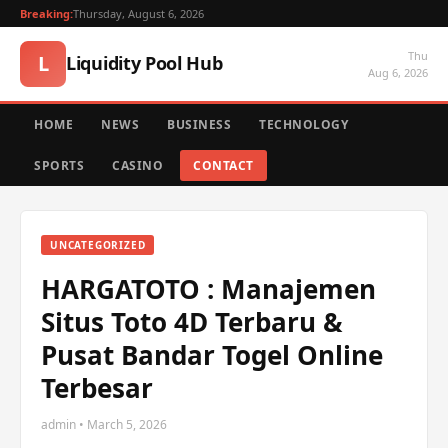
Breaking:
Thursday, August 6, 2026
Thu
L
Liquidity Pool Hub
Aug 6, 2026
HOME
NEWS
BUSINESS
TECHNOLOGY
SPORTS
CASINO
CONTACT
UNCATEGORIZED
HARGATOTO : Manajemen
Situs Toto 4D Terbaru &
Pusat Bandar Togel Online
Terbesar
admin • March 5, 2026