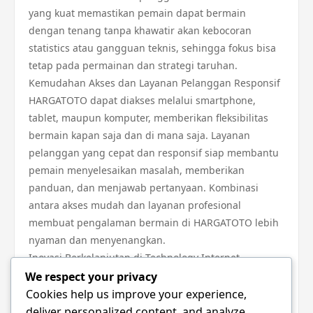
yang kuat memastikan pemain dapat bermain
dengan tenang tanpa khawatir akan kebocoran
statistics atau gangguan teknis, sehingga fokus bisa
tetap pada permainan dan strategi taruhan.
Kemudahan Akses dan Layanan Pelanggan Responsif
HARGATOTO dapat diakses melalui smartphone,
tablet, maupun komputer, memberikan fleksibilitas
bermain kapan saja dan di mana saja. Layanan
pelanggan yang cepat dan responsif siap membantu
pemain menyelesaikan masalah, memberikan
panduan, dan menjawab pertanyaan. Kombinasi
antara akses mudah dan layanan profesional
membuat pengalaman bermain di HARGATOTO lebih
nyaman dan menyenangkan.
Inovasi Berkelanjutan di Technology Internet
Seiring perkembangan teknologi internet,
We respect your privacy
HARGATOTO terus berinovasi untuk mempertahankan
Cookies help us improve your experience,
posisinya sebagai pusat bandar togel via the internet
deliver personalized content, and analyze