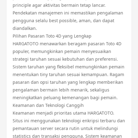
principle agar aktivitas bermain tetap lancar.
Pendekatan manajemen ini memastikan pengalaman
pengguna selalu best possible, aman, dan dapat
diandalkan.
Pilihan Pasaran Toto 4D yang Lengkap
HARGATOTO menawarkan beragam pasaran Toto 4D
populer, memungkinkan pemain menyesuaikan
strategi taruhan sesuai kebutuhan dan preferensi.
Sistem taruhan yang fleksibel memungkinkan pemain
menentukan tiny taruhan sesuai kemampuan. Ragam
pasaran dan opsi taruhan yang lengkap memberikan
pengalaman bermain lebih menarik, sekaligus
meningkatkan peluang kemenangan bagi pemain.
Keamanan dan Teknologi Canggih
Keamanan menjadi prioritas utama HARGATOTO.
Situs ini menggunakan teknologi enkripsi terbaru dan
pemantauan server secara rutin untuk melindungi
statistics dan transaksi pengguna. Sistem keamanan