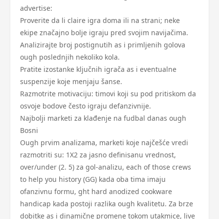
advertise:
Proverite da li claire igra doma ili na strani; neke
ekipe značajno bolje igraju pred svojim navijačima.
Analizirajte broj postignutih as i primljenih golova
ough poslednjih nekoliko kola.
Pratite izostanke ključnih igrača as i eventualne
suspenzije koje menjaju šanse.
Razmotrite motivaciju: timovi koji su pod pritiskom da
osvoje bodove često igraju defanzivnije.
Najbolji marketi za klađenje na fudbal danas ough
Bosni
Ough prvim analizama, marketi koje najčešće vredi
razmotriti su: 1X2 za jasno definisanu vrednost,
over/under (2. 5) za gol-analizu, each of those crews
to help you history (GG) kada oba tima imaju
ofanzivnu formu, ght hard anodized cookware
handicap kada postoji razlika ough kvalitetu. Za brze
dobitke as i dinamične promene tokom utakmice, live