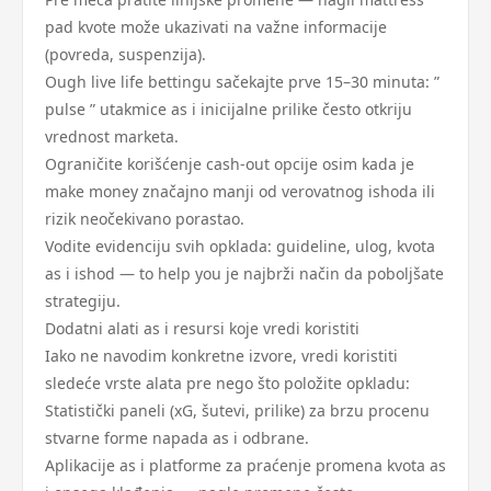
pad kvote može ukazivati na važne informacije
(povreda, suspenzija).
Ough live life bettingu sačekajte prve 15–30 minuta: ”
pulse ” utakmice as i inicijalne prilike često otkriju
vrednost marketa.
Ograničite korišćenje cash-out opcije osim kada je
make money značajno manji od verovatnog ishoda ili
rizik neočekivano porastao.
Vodite evidenciju svih opklada: guideline, ulog, kvota
as i ishod — to help you je najbrži način da poboljšate
strategiju.
Dodatni alati as i resursi koje vredi koristiti
Iako ne navodim konkretne izvore, vredi koristiti
sledeće vrste alata pre nego što položite opkladu:
Statistički paneli (xG, šutevi, prilike) za brzu procenu
stvarne forme napada as i odbrane.
Aplikacije as i platforme za praćenje promena kvota as