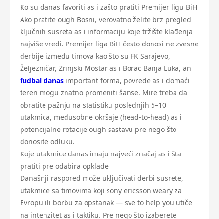
Ko su danas favoriti as i zašto pratiti Premijer ligu BiH
Ako pratite ough Bosni, verovatno želite brz pregled
ključnih susreta as i informaciju koje tržište klađenja
najviše vredi. Premijer liga BiH često donosi neizvesne
derbije između timova kao što su FK Sarajevo,
Željezničar, Zrinjski Mostar as i Borac Banja Luka, an
fudbal danas
important forma, povrede as i domaći
teren mogu znatno promeniti šanse. Mire treba da
obratite pažnju na statistiku poslednjih 5–10
utakmica, međusobne okršaje (head-to-head) as i
potencijalne rotacije ough sastavu pre nego što
donosite odluku.
Koje utakmice danas imaju najveći značaj as i šta
pratiti pre odabira opklade
Današnji raspored može uključivati derbi susrete,
utakmice sa timovima koji sony ericsson weary za
Evropu ili borbu za opstanak — sve to help you utiče
na intenzitet as i taktiku. Pre nego što izaberete