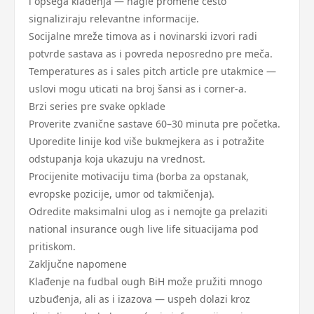
i opsega klađenja — nagle promene često
signaliziraju relevantne informacije.
Socijalne mreže timova as i novinarski izvori radi
potvrde sastava as i povreda neposredno pre meča.
Temperatures as i sales pitch article pre utakmice —
uslovi mogu uticati na broj šansi as i corner-a.
Brzi series pre svake opklade
Proverite zvanične sastave 60–30 minuta pre početka.
Uporedite linije kod više bukmejkera as i potražite
odstupanja koja ukazuju na vrednost.
Procijenite motivaciju tima (borba za opstanak,
evropske pozicije, umor od takmičenja).
Odredite maksimalni ulog as i nemojte ga prelaziti
national insurance ough live life situacijama pod
pritiskom.
Zaključne napomene
Klađenje na fudbal ough BiH može pružiti mnogo
uzbuđenja, ali as i izazova — uspeh dolazi kroz