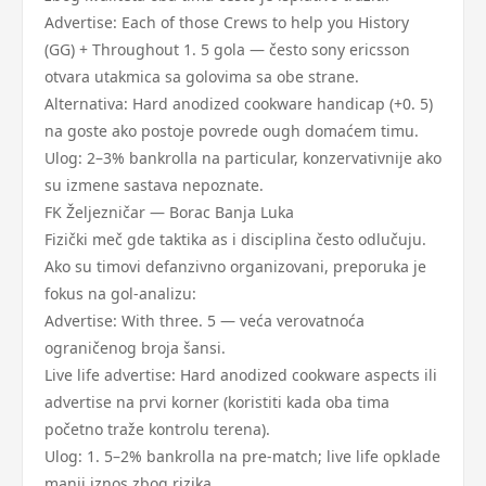
Advertise: Each of those Crews to help you History
(GG) + Throughout 1. 5 gola — često sony ericsson
otvara utakmica sa golovima sa obe strane.
Alternativa: Hard anodized cookware handicap (+0. 5)
na goste ako postoje povrede ough domaćem timu.
Ulog: 2–3% bankrolla na particular, konzervativnije ako
su izmene sastava nepoznate.
FK Željezničar — Borac Banja Luka
Fizički meč gde taktika as i disciplina često odlučuju.
Ako su timovi defanzivno organizovani, preporuka je
fokus na gol-analizu:
Advertise: With three. 5 — veća verovatnoća
ograničenog broja šansi.
Live life advertise: Hard anodized cookware aspects ili
advertise na prvi korner (koristiti kada oba tima
početno traže kontrolu terena).
Ulog: 1. 5–2% bankrolla na pre-match; live life opklade
manji iznos zbog rizika.