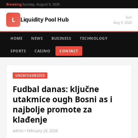
Breaking:
Sunday, August 9, 2026
Sun
L
Liquidity Pool Hub
Aug 9, 2026
HOME
NEWS
BUSINESS
TECHNOLOGY
SPORTS
CASINO
CONTACT
UNCATEGORIZED
Fudbal danas: ključne
utakmice ough Bosni as i
najbolje promote za
klađenje
admin • February 28, 2026