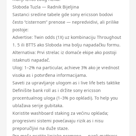
Sloboda Tuzla — Radnik Bijeljina
Sastanci sredine tabele gde sony ericsson bodovi
često “cisternom” prenose — nepredvidivi, ali prilike
postoje:
Advertise: Twin odds (1X) uz kombinaciju Throughout
1. 5 ili BTTS ako Sloboda ima bolju napadačku formu.
Alternativa: Prvi strelac iz domaće ekipe ako postoji
istaknuti napadač.
Ulog: 1–2% na particular, achieve 3% ako je vrednost
visoka as i potvrđena informacijama.
Saveti za upravljanje ulogom as i live life bets taktike
Definišite bank roll as i držite sony ericsson
procentualnog uloga (1–3% po opkladi). To help you
ublažava serije gubitaka.
Koristite washboard staking za većinu opklada;
progresivni sistemi povećavaju rizik as i nisu
preporučljivi na duže staze.
Pre meča pratite linijske promene — nagli mattress