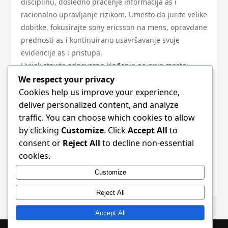
disciplinu, dosledno praćenje informacija as i
racionalno upravljanje rizikom. Umesto da jurite velike
dobitke, fokusirajte sony ericsson na mens, opravdane
prednosti as i kontinuirano usavršavanje svoje
evidencije as i pristupa.
Uvijek stavite odgovorno klađenje na prvo mesto:
postavite granice, ne koristite novac koji ne možete da
We respect your privacy
priuštite da izgubite as i izbegavajte emotivne
Cookies help us improve your experience,
opklade na omiljene timove. Sa pažljivom analizom as
deliver personalized content, and analyze
i hladnom glavom, klađenje može biti dodatak
traffic. You can choose which cookies to allow
uživanju ough utakmicama — an important ne izvor
by clicking
Customize
. Click
Accept All
to
problema.
consent or
Reject All
to decline non-essential
Srećno as i pametno pristupajte svakom tipu —
cookies.
pratite informacije achieve poslednjeg trenutka as i
Customize
igrajte promišljeno.
Reject All
Accept All