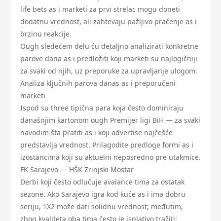
life bets as i marketi za prvi strelac mogu doneti
dodatnu vrednost, ali zahtevaju pažljivo praćenje as i
brzinu reakcije.
Ough sledećem delu ću detaljno analizirati konkretne
parove dana as i predložiti koji marketi su najlogičniji
za svaki od njih, uz preporuke za upravljanje ulogom.
Analiza ključnih parova danas as i preporučeni
marketi
Ispod su three tipična para koja često dominiraju
današnjim kartonom ough Premijer ligi BiH — za svaki
navodim šta pratiti as i koji advertise najčešće
predstavlja vrednost. Prilagodite predloge formi as i
izostancima koji su aktuelni neposredno pre utakmice.
FK Sarajevo — HŠK Zrinjski Mostar
Derbi koji često odlučuje avalance tima za ostatak
sezone. Ako Sarajevo igra kod kuće as i ima dobru
seriju, 1X2 može dati solidnu vrednost; međutim,
zbog kvaliteta oba tima često je isplativo tražiti: