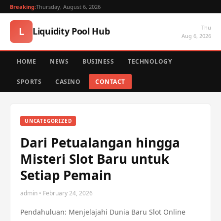
Breaking:
Thursday, August 6, 2026
Thu
L
Liquidity Pool Hub
Aug 6, 2026
HOME
NEWS
BUSINESS
TECHNOLOGY
SPORTS
CASINO
CONTACT
UNCATEGORIZED
Dari Petualangan hingga
Misteri Slot Baru untuk
Setiap Pemain
admin • February 24, 2026
Pendahuluan: Menjelajahi Dunia Baru Slot Online