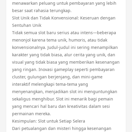
menawarkan peluang untuk pembayaran yang lebih
besar saat rahasia terungkap.
Slot Unik dan Tidak Konvensional: Keseruan dengan
Sentuhan Unik
Tidak semua slot baru serius atau intens—beberapa
menonjol karena tema unik, humoris, atau tidak
konvensionalnya. Judul-judul ini sering menampilkan
karakter yang tidak biasa, alur cerita yang unik, dan
visual yang tidak biasa yang memberikan kesenangan
yang ringan. Inovasi gameplay seperti pembayaran
cluster, gulungan berjenjang, dan mini-game
interaktif melengkapi tema-tema yang
menyenangkan, menjadikan slot ini menguntungkan
sekaligus menghibur. Slot ini menarik bagi pemain
yang mencari hal baru dan kreativitas dalam sesi
permainan mereka.
Kesimpulan: Slot untuk Setiap Selera
Dari petualangan dan misteri hingga kesenangan