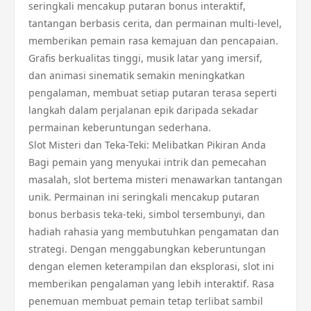
seringkali mencakup putaran bonus interaktif,
tantangan berbasis cerita, dan permainan multi-level,
memberikan pemain rasa kemajuan dan pencapaian.
Grafis berkualitas tinggi, musik latar yang imersif,
dan animasi sinematik semakin meningkatkan
pengalaman, membuat setiap putaran terasa seperti
langkah dalam perjalanan epik daripada sekadar
permainan keberuntungan sederhana.
Slot Misteri dan Teka-Teki: Melibatkan Pikiran Anda
Bagi pemain yang menyukai intrik dan pemecahan
masalah, slot bertema misteri menawarkan tantangan
unik. Permainan ini seringkali mencakup putaran
bonus berbasis teka-teki, simbol tersembunyi, dan
hadiah rahasia yang membutuhkan pengamatan dan
strategi. Dengan menggabungkan keberuntungan
dengan elemen keterampilan dan eksplorasi, slot ini
memberikan pengalaman yang lebih interaktif. Rasa
penemuan membuat pemain tetap terlibat sambil