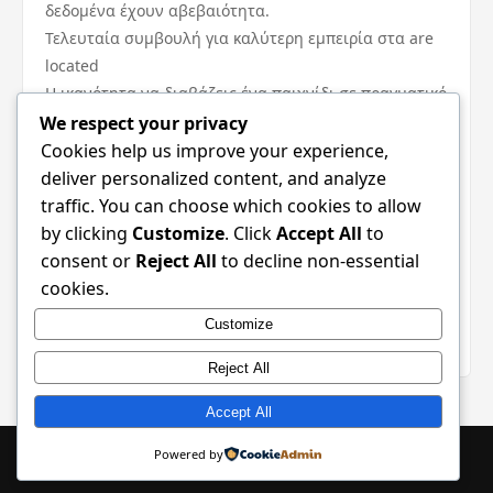
δεδομένα έχουν αβεβαιότητα.
Τελευταία συμβουλή για καλύτερη εμπειρία στα are
located
Η ικανότητα να διαβάζεις ένα παιχνίδι σε πραγματικό
χρόνο χτίζεται με εμπειρία και πειραματισμό.
We respect your privacy
Συνδύασε τα δεδομένα με την εικόνα, κράτα τον
Cookies help us improve your experience,
έλεγχο στο ρίσκο και μη φοβάσαι να δοκιμάσεις
deliver personalized content, and analyze
μικρές αποφάσεις για να δοκιμάσεις υποθέσεις. Το πιο
traffic. You can choose which cookies to allow
σημαντικό είναι να παραμένεις ψύχραιμος, να
by clicking
Customize
. Click
Accept All
to
μαθαίνεις από κάθε ματς και να απολαμβάνεις την
consent or
Reject All
to decline non-essential
εξέλιξη του πρωταθλήματος — αυτό κάνει την
cookies.
παρακολούθηση των are located αποτελεσμάτων
Customize
στην Κύπρο πραγματικά ανταποδοτική.
Reject All
Accept All
© 2026 Liquidity Pool Hub. All Rights Reserved. | Powered by
Powered by
WordPress