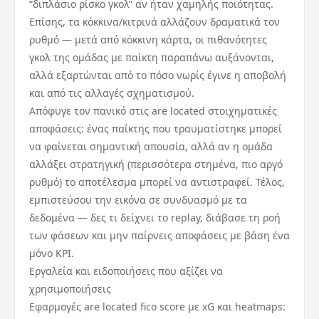
“διπλάσιο ρίσκο γκολ” αν ήταν χαμηλής ποιότητας.
Επίσης, τα κόκκινα/κιτρινά αλλάζουν δραματικά τον
ρυθμό — μετά από κόκκινη κάρτα, οι πιθανότητες
γκολ της ομάδας με παίκτη παραπάνω αυξάνονται,
αλλά εξαρτώνται από το πόσο νωρίς έγινε η αποβολή
και από τις αλλαγές σχηματισμού.
Απόφυγε τον πανικό στις are located στοιχηματικές
αποφάσεις: ένας παίκτης που τραυματίστηκε μπορεί
να φαίνεται σημαντική απουσία, αλλά αν η ομάδα
αλλάξει στρατηγική (περισσότερα στημένα, πιο αργό
ρυθμό) το αποτέλεσμα μπορεί να αντιστραφεί. Τέλος,
εμπιστεύσου την εικόνα σε συνδυασμό με τα
δεδομένα — δες τι δείχνει το replay, διάβασε τη ροή
των φάσεων και μην παίρνεις αποφάσεις με βάση ένα
μόνο KPI.
Εργαλεία και ειδοποιήσεις που αξίζει να
χρησιμοποιήσεις
Εφαρμογές are located fico score με xG και heatmaps: