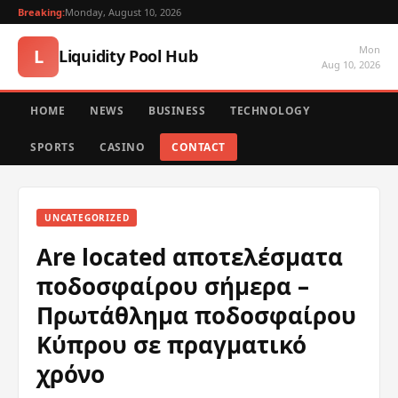
Breaking:
Monday, August 10, 2026
Mon
L
Liquidity Pool Hub
Aug 10, 2026
HOME
NEWS
BUSINESS
TECHNOLOGY
SPORTS
CASINO
CONTACT
UNCATEGORIZED
Are located αποτελέσματα
ποδοσφαίρου σήμερα –
Πρωτάθλημα ποδοσφαίρου
Κύπρου σε πραγματικό
χρόνο