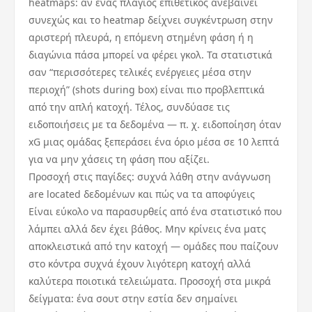
heatmaps: αν ένας πλάγιος επιθετικός ανεβαίνει
συνεχώς και το heatmap δείχνει συγκέντρωση στην
αριστερή πλευρά, η επόμενη στημένη φάση ή η
διαγώνια πάσα μπορεί να φέρει γκολ. Τα στατιστικά
σαν “περισσότερες τελικές ενέργειες μέσα στην
περιοχή” (shots during box) είναι πιο προβλεπτικά
από την απλή κατοχή. Τέλος, συνδύασε τις
ειδοποιήσεις με τα δεδομένα — π. χ. ειδοποίηση όταν
xG μιας ομάδας ξεπεράσει ένα όριο μέσα σε 10 λεπτά
για να μην χάσεις τη φάση που αξίζει.
Προσοχή στις παγίδες: συχνά λάθη στην ανάγνωση
are located δεδομένων και πώς να τα αποφύγεις
Είναι εύκολο να παρασυρθείς από ένα στατιστικό που
λάμπει αλλά δεν έχει βάθος. Μην κρίνεις ένα ματς
αποκλειστικά από την κατοχή — ομάδες που παίζουν
στο κόντρα συχνά έχουν λιγότερη κατοχή αλλά
καλύτερα ποιοτικά τελειώματα. Προσοχή στα μικρά
δείγματα: ένα σουτ στην εστία δεν σημαίνει