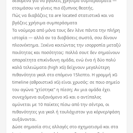
δεδομένα για να βγάλεις χρήσιμα συμπεράσματα —
ετοιμάσου να γίνεις πιο έξυπνος θεατής.
Πώς να διαβάζεις τα are located στατιστικά και να
βγάζεις χρήσιμα συμπεράσματα
Τα νούμερα από μόνα τους δεν λένε πάντα την πλήρη
ιστορία — αλλά αν τα διαβάσεις σωστά, σου δίνουν
πλεονέκτημα. Ξεκίνα κοιτώντας την ισορροπία μεταξύ
ποιότητας και ποσότητας: πολλά σουτ δεν σημαίνουν
απαραίτητα επικίνδυνη ομάδα, ενώ ένα ή δύο πολύ
καλά τελειώματα (high xG) δείχνουν μεγαλύτερη
πιθανότητα γκολ στο επόμενο 15λεπτο. Η γραμμή xG
timeline (αθροιστικό xG) είναι χρυσός: σε ποιο σημείο
του αγώνα “χτίστηκε” η πίεση; Αν μια ομάδα έχει
συνεχόμενα αυξανόμενο xG και ο αντίπαλος
αμύνεται με 10 παίκτες πίσω από την σέντρα, οι
πιθανότητες για γκολ ή τουλάχιστον για κόρνερ/φάση
αυξάνονται.
Δώσε σημασία στις αλλαγές στο σχηματισμό και στα