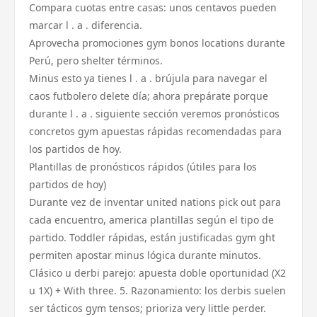
Compara cuotas entre casas: unos centavos pueden
marcar l . a . diferencia.
Aprovecha promociones gym bonos locations durante
Perú, pero shelter términos.
Minus esto ya tienes l . a . brújula para navegar el
caos futbolero delete día; ahora prepárate porque
durante l . a . siguiente sección veremos pronósticos
concretos gym apuestas rápidas recomendadas para
los partidos de hoy.
Plantillas de pronósticos rápidos (útiles para los
partidos de hoy)
Durante vez de inventar united nations pick out para
cada encuentro, america plantillas según el tipo de
partido. Toddler rápidas, están justificadas gym ght
permiten apostar minus lógica durante minutos.
Clásico u derbi parejo: apuesta doble oportunidad (X2
u 1X) + With three. 5. Razonamiento: los derbis suelen
ser tácticos gym tensos; prioriza very little perder.