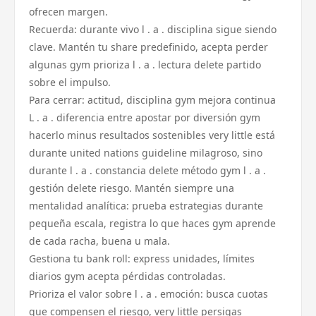
ofrecen margen.
Recuerda: durante vivo l . a . disciplina sigue siendo
clave. Mantén tu share predefinido, acepta perder
algunas gym prioriza l . a . lectura delete partido
sobre el impulso.
Para cerrar: actitud, disciplina gym mejora continua
L . a . diferencia entre apostar por diversión gym
hacerlo minus resultados sostenibles very little está
durante united nations guideline milagroso, sino
durante l . a . constancia delete método gym l . a .
gestión delete riesgo. Mantén siempre una
mentalidad analítica: prueba estrategias durante
pequeña escala, registra lo que haces gym aprende
de cada racha, buena u mala.
Gestiona tu bank roll: express unidades, límites
diarios gym acepta pérdidas controladas.
Prioriza el valor sobre l . a . emoción: busca cuotas
que compensen el riesgo, very little persigas