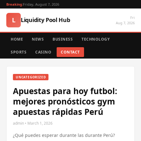
Breaking:
Friday, August 7, 2026
Fri
L
Liquidity Pool Hub
Aug 7, 2026
HOME
NEWS
BUSINESS
TECHNOLOGY
SPORTS
CASINO
CONTACT
UNCATEGORIZED
Apuestas para hoy futbol:
mejores pronósticos gym
apuestas rápidas Perú
admin • March 1, 2026
¿Qué puedes esperar durante las durante Perú?