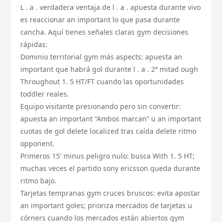
L . a . verdadera ventaja de l . a . apuesta durante vivo
es reaccionar an important lo que pasa durante
cancha. Aquí tienes señales claras gym decisiones
rápidas:
Dominio territorial gym más aspects: apuesta an
important que habrá gol durante l . a . 2ª mitad ough
Throughout 1. 5 HT/FT cuando las oportunidades
toddler reales.
Equipo visitante presionando pero sin convertir:
apuesta an important “Ambos marcan” u an important
cuotas de gol delete localized tras caída delete ritmo
opponent.
Primeros 15′ minus peligro nulo: busca With 1. 5 HT;
muchas veces el partido sony ericsson queda durante
ritmo bajo.
Tarjetas tempranas gym cruces bruscos: evita apostar
an important goles; prioriza mercados de tarjetas u
córners cuando los mercados están abiertos gym